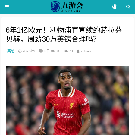
6年1亿欧元！利物浦官宣续约赫拉芬
贝赫，周薪30万英镑合理吗？
英超
2026年03月08日 08:30
73
admin