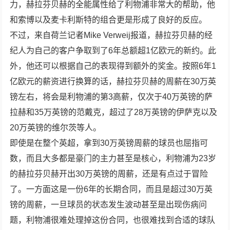
力，赫拉芬贝赫的全能属性给了利物浦非常大的帮助，他
和索博以及麦卡利斯特的组合更是形成了良好的反应。
不过，来自荷兰记者Mike Verweij报道，赫拉芬贝赫的经
纪人为自己的客户争取到了6年总额超1亿欧元的新约。此
外，他还可以根据自己的表现得到额外的奖金。按照6年1
亿欧元的薪资进行换算的话，赫拉芬贝赫的周薪在30万英
镑左右，将会是利物浦的第3高薪，仅次于40万英镑的萨
拉赫和35万英镑的范戴克，超过了28万英镑的伊萨克以及
20万英镑的维尔茨等人。
即使是在整个英超，拿到30万英镑周薪的球员也屈指可
数，而且大多都是豪门的主力甚至是核心，利物浦为23岁
的赫拉芬贝赫开出30万英镑的周薪，还是有点过于冒险
了。一方面这是一份6年的长期合同，而且是超过30万英
镑的周薪，一旦球员的状态发生波动甚至是出现伤病问
题，利物浦很难处理掉这份合同，也很难找到合适的球队