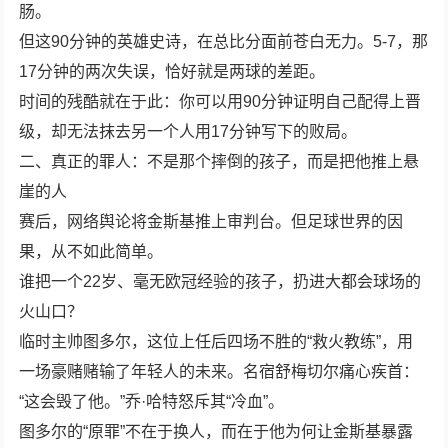
肠。
但这90分钟的英雄史诗，在总比分面前苍白无力。5-7，那
17分钟的两次失误，恰好就是两球的差距。
时间的残酷就在于此：你可以用90分钟证明自己配得上晋
级，却无法抹去另一个人用17分钟写下的败局。
二、真正的罪人：不是那个摔倒的孩子，而是把他推上悬
崖的人
赛后，网络舆论将金斯基推上审判台。但足球世界的因
果，从不如此简单。
谁把一个22岁、毫无欧冠经验的孩子，扔进大都会球场的
火山口？
临时主帅图多尔，这位上任后四场不胜的“救火教练”，用
一场豪赌赌输了年轻人的未来。名宿舒梅切尔痛心疾首：
“这会毁了他。”乔·哈特怒斥其“冷血”。
图多尔的“原罪”不在于换人，而在于他为何让金斯基暴露