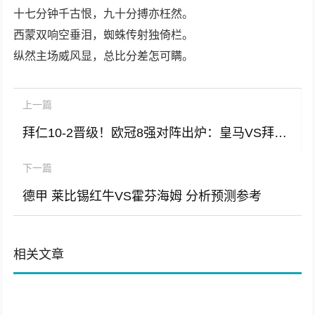
十七分钟千古恨，九十分搏亦枉然。
西蒙双响空垂泪，蜘蛛传射独倚栏。
纵然主场威风显，总比分差怎可瞒。
上一篇
拜仁10-2晋级！欧冠8强对阵出炉：皇马VS拜仁，西甲3队，英超2队
下一篇
德甲 莱比锡红牛VS霍芬海姆 分析预测参考
相关文章