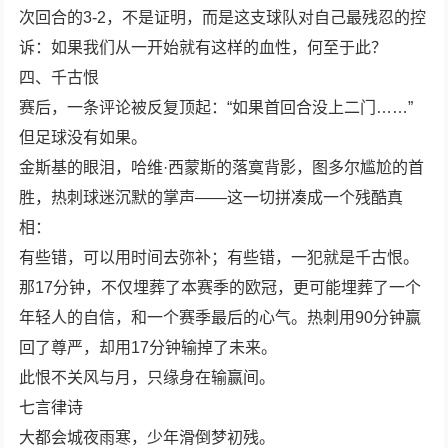
次回合的3-2，不是证明，而是这支球队对自己最残忍的控
诉：如果我们从一开始就有这样的血性，何至于此？
四、千古恨
赛后，一条评论被反复顶起：“如果首回合没上二门……”
但足球没有如果。
金斯基的眼泪，哈维·西蒙斯的落寞背影，图多尔尴尬的首
胜，热刺球迷沉默的掌声——这一切拼凑成一个残酷真
相：
有些错，可以用时间去弥补；有些错，一犯就是千古恨。
那17分钟，不仅埋葬了本赛季的欧冠，更可能埋葬了一个
年轻人的自信，和一个赛季最后的心气。热刺用90分钟赢
回了尊严，却用17分钟输掉了未来。
此恨不关风与月，只缘身在输赢间。
七言律诗
大都会城夜雨寒，少年滑倒梦初残。