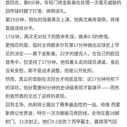
首回合，第6分钟，年轻门将金斯基在处理一次毫无威胁的
回传球时脚下打滑，摔倒送礼。
第15分钟，相似的场景再次上演，他再次离奇滑倒，将球
直接送给对手。
17分钟，两次无对抗下的致命失误，换来0-3的绝境。
更残忍的是，临时主帅图多尔在第17分钟做出足球史上罕
见的决定——换下金斯基。22岁的捷克人，在自己的欧冠
首秀中，仅坚持了17分钟。他低着头走向球员通道，身后
没有安慰。那不是战术调整，而是公开处刑。
然而，真正的悲剧在次回合才彻底显现：这17分钟所挖下
的深坑，恰好需要90分钟的史诗级表现才能填平——而热
刺竟然真的交出了这样的表现。
回到主场，热刺将士踢出了赛季最血性的一战。哈维·西蒙
斯两记世界波，特尔一次次撕破马竞防线，全场狂轰18脚
射门，11次射正。他们3-2击败了西甲霸主，赢得荡气回