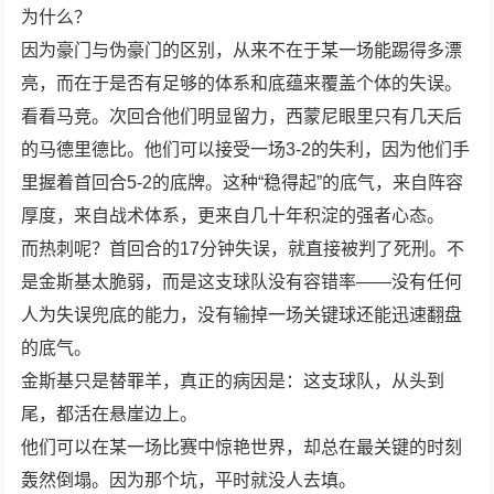
为什么？
因为豪门与伪豪门的区别，从来不在于某一场能踢得多漂
亮，而在于是否有足够的体系和底蕴来覆盖个体的失误。
看看马竞。次回合他们明显留力，西蒙尼眼里只有几天后
的马德里德比。他们可以接受一场3-2的失利，因为他们手
里握着首回合5-2的底牌。这种“稳得起”的底气，来自阵容
厚度，来自战术体系，更来自几十年积淀的强者心态。
而热刺呢？首回合的17分钟失误，就直接被判了死刑。不
是金斯基太脆弱，而是这支球队没有容错率——没有任何
人为失误兜底的能力，没有输掉一场关键球还能迅速翻盘
的底气。
金斯基只是替罪羊，真正的病因是：这支球队，从头到
尾，都活在悬崖边上。
他们可以在某一场比赛中惊艳世界，却总在最关键的时刻
轰然倒塌。因为那个坑，平时就没人去填。