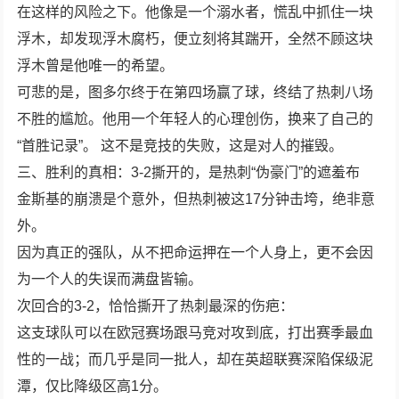
在这样的风险之下。他像是一个溺水者，慌乱中抓住一块
浮木，却发现浮木腐朽，便立刻将其踹开，全然不顾这块
浮木曾是他唯一的希望。
可悲的是，图多尔终于在第四场赢了球，终结了热刺八场
不胜的尴尬。他用一个年轻人的心理创伤，换来了自己的
“首胜记录”。 这不是竞技的失败，这是对人的摧毁。
三、胜利的真相：3-2撕开的，是热刺“伪豪门”的遮羞布
金斯基的崩溃是个意外，但热刺被这17分钟击垮，绝非意
外。
因为真正的强队，从不把命运押在一个人身上，更不会因
为一个人的失误而满盘皆输。
次回合的3-2，恰恰撕开了热刺最深的伤疤：
这支球队可以在欧冠赛场跟马竞对攻到底，打出赛季最血
性的一战；而几乎是同一批人，却在英超联赛深陷保级泥
潭，仅比降级区高1分。