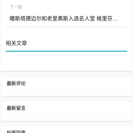
下一篇
曝斯塔德迈尔和老里弗斯入选名人堂 格里芬遗憾落选
相关文章
最新评论
最新留言
标签列表