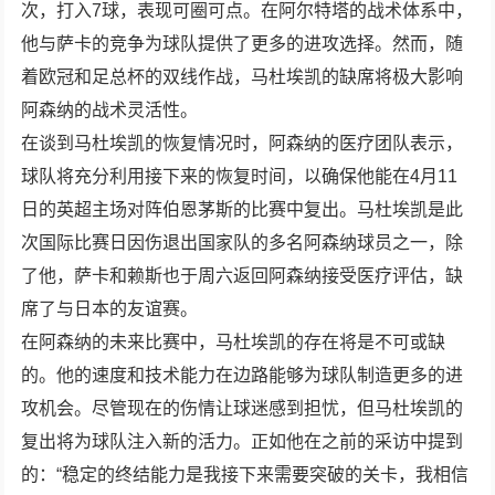
次，打入7球，表现可圈可点。在阿尔特塔的战术体系中，
他与萨卡的竞争为球队提供了更多的进攻选择。然而，随
着欧冠和足总杯的双线作战，马杜埃凯的缺席将极大影响
阿森纳的战术灵活性。
在谈到马杜埃凯的恢复情况时，阿森纳的医疗团队表示，
球队将充分利用接下来的恢复时间，以确保他能在4月11
日的英超主场对阵伯恩茅斯的比赛中复出。马杜埃凯是此
次国际比赛日因伤退出国家队的多名阿森纳球员之一，除
了他，萨卡和赖斯也于周六返回阿森纳接受医疗评估，缺
席了与日本的友谊赛。
在阿森纳的未来比赛中，马杜埃凯的存在将是不可或缺
的。他的速度和技术能力在边路能够为球队制造更多的进
攻机会。尽管现在的伤情让球迷感到担忧，但马杜埃凯的
复出将为球队注入新的活力。正如他在之前的采访中提到
的：“稳定的终结能力是我接下来需要突破的关卡，我相信