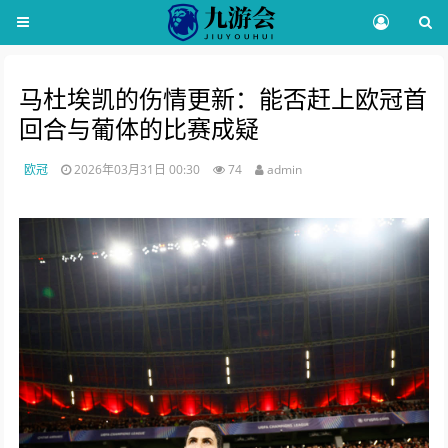
马杜埃凯的伤情更新：能否赶上欧冠首
回合与葡体的比赛成疑
欧冠
2026年03月31日 00:30
74
admin