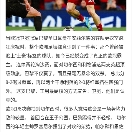
当欧冠卫冕冠军巴黎圣日耳曼在安菲尔德的客队更衣室疯
狂庆祝时，整个欧洲足坛都意识到了一件事：那个曾经被
贴上“土豪”标签的球队，如今已经蜕变成了真正的欧冠霸
主。 连续两轮淘汰赛，面对切尔西和利物浦这两支英超顶
级劲旅，巴黎不仅赢了，而且是毫无悬念的双杀。 总比分
8-2碾过蓝军，再以两个干净利落的2-0将红军挡在四强门
外。 这支巴黎，正用最硬核的方式宣告：卫冕，他们是认
真的。
欧冠1/8决赛抽到切尔西时，很多人觉得这会是一场势均力
敌的较量。 首回合在王子公园，巴黎踢得并不轻松。 切尔
西的年轻主帅罗塞尼尔摆出了对攻的架势，帕尔默和恩佐