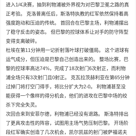
进入1/4决赛，抽到利物浦被外界视为对巴黎卫冕之路的真
正考验。 克洛普离任后，斯洛特执教的红军依然保持着高
强度跑动和压迫的传统。 首回合在巴黎主场，利物浦摆出
了稳守反击的姿态。 但巴黎的控球体系让对手的防守阵型
变得支离破碎。
杜埃在第11分钟用一记折射落叶球打破僵局。 这个进球有
运气成分，但压迫是巴黎自己创造出来的。 整场比赛，巴
黎的控球率高达74%，完成了18次射门6次射正，而利物
浦全场只有3次射门且0射正。 克瓦拉茨赫利亚在第65分钟
过掉门将打空门得手，将比分扩大为2-0。 利物浦甚至没
能获得一个像样的得分机会，他们的进攻在巴黎中场的绞
杀下完全失灵。
次回合来到安菲尔德，利物浦已经没有退路。 斯洛特排出
了更具攻击性的阵容，试图用主场气势压制巴黎。 开场阶
段红军确实创造了几次机会，凯尔凯兹的射门被萨福诺夫