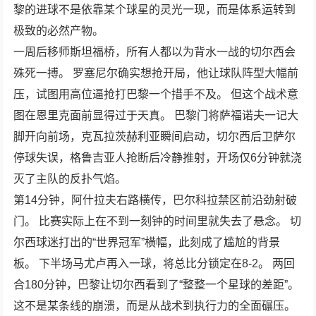
黎的进球不是依靠某个球星的灵光一现，而是体系运转到
极致的必然产物。
一周后移师斯坦福桥，所有人都以为背水一战的切尔西会
殊死一搏。 罗塞尼尔确实想抢开局，他让球队阵型大幅前
压，试图用高位逼抢打巴黎一个措手不及。 但这个战术意
图在恩里克面前显得过于天真。 巴黎门将萨福诺夫一记大
脚开向前场，克瓦拉茨赫利亚瞬间启动，切尔西后卫萨尔
停球失误，格鲁吉亚人抢断后冷静推射，开场仅6分钟就浇
灭了主队的反扑气焰。
第14分钟，阿什拉夫右路横传，巴尔科拉禁区前沿劲射破
门。 比赛实际上在不到一刻钟的时间里就失去了悬念。 切
尔西球迷打出的“世界冠军”横幅，此刻成了尴尬的背景
板。 下半场马尤卢再入一球，将总比分锁定在8-2。 两回
合180分钟，巴黎让切尔西看到了“整整一个星球的差距”。
这不是某条线的崩溃，而是从战术到执行力的全面碾压。