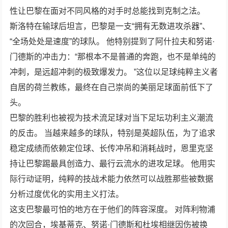
性让巴黎在面对不同风格的对手时总能找到克制之法。
斯洛特在输球后坦言，巴黎是一支“拥有无数进攻杀器”、
“全场处处是速度”的球队。 他特别提到了阿什拉夫和努诺·
门德斯的冲击力：“那根本不是普通的奔跑，也不是单纯的
冲刺，是远超冲刺的极致爆发力。 ”这位以足球纯粹主义者
自居的荷兰教练，最终在自己崇尚的美丽足球面前低下了
头。
巴黎的胜利也被视为技术流足球对当下足坛功利主义潮流
的反击。 当越来越多的球队，特别是英超队伍，为了追求
稳定成绩而依赖定位球、长传冲吊和消耗战时，恩里克坚
持让巴黎踢最具创造力、最行云流水的进攻足球。 他用实
际行动证明，纯粹的技战术能力依然可以战胜那些被数据
分析过度优化的实用主义打法。
这支巴黎最可怕的地方在于他们的阵容深度。 对阵利物浦
的次回合，埃基蒂克、努诺·门德斯和杜埃相继因伤被换