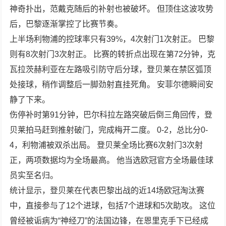
神奇扑出，范戴克随后的补射也被破坏。 但顶住这波攻势
后，巴黎逐渐掌控了比赛节奏。
上半场利物浦的控球率只有39%，4次射门1次射正。 巴黎
则有8次射门3次射正。 比赛的转折点出现在第72分钟，克
瓦拉茨赫利亚在左路吸引防守后分球，登贝莱在禁区弧顶
处接球，稍作调整后一脚劲射直挂死角。 安菲尔德瞬间安
静了下来。
伤停补时第91分钟，巴尔科拉左路突破后倒三角回传，登
贝莱拍马赶到推射破门，完成梅开二度。 0-2，总比分0-
4，利物浦被双杀出局。 登贝莱全场比赛6次射门3次射
正，两项数据均为全场最高。 他当选欧冠官方全场最佳球
员实至名归。
统计显示，登贝莱在代表巴黎出战的近14场欧冠淘汰赛
中，直接参与了12个进球，包括7个进球和5次助攻。 这位
曾经被诟病为“神经刀”的法国边锋，在恩里克手下已经成