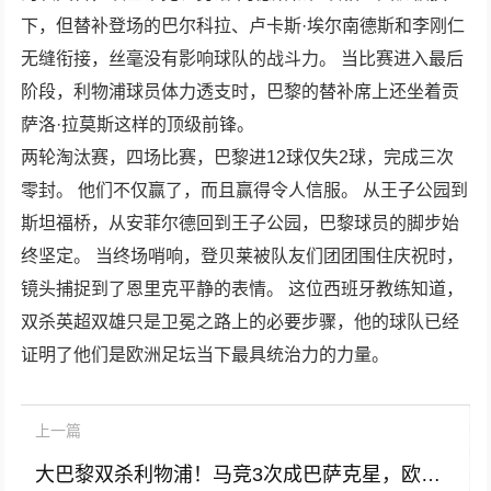
下，但替补登场的巴尔科拉、卢卡斯·埃尔南德斯和李刚仁
无缝衔接，丝毫没有影响球队的战斗力。 当比赛进入最后
阶段，利物浦球员体力透支时，巴黎的替补席上还坐着贡
萨洛·拉莫斯这样的顶级前锋。
两轮淘汰赛，四场比赛，巴黎进12球仅失2球，完成三次
零封。 他们不仅赢了，而且赢得令人信服。 从王子公园到
斯坦福桥，从安菲尔德回到王子公园，巴黎球员的脚步始
终坚定。 当终场哨响，登贝莱被队友们团团围住庆祝时，
镜头捕捉到了恩里克平静的表情。 这位西班牙教练知道，
双杀英超双雄只是卫冕之路上的必要步骤，他的球队已经
证明了他们是欧洲足坛当下最具统治力的力量。
上一篇
大巴黎双杀利物浦！马竞3次成巴萨克星，欧冠四强已定两席