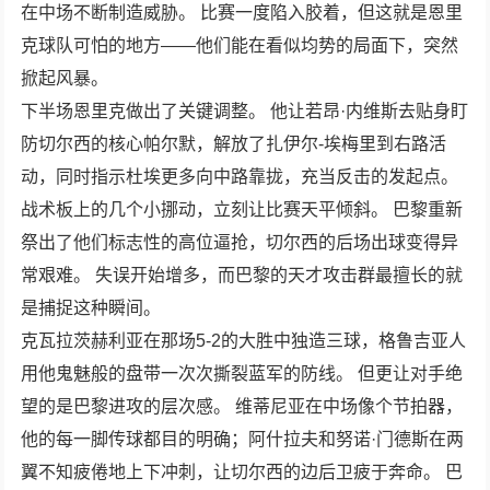
在中场不断制造威胁。 比赛一度陷入胶着，但这就是恩里
克球队可怕的地方——他们能在看似均势的局面下，突然
掀起风暴。
下半场恩里克做出了关键调整。 他让若昂·内维斯去贴身盯
防切尔西的核心帕尔默，解放了扎伊尔-埃梅里到右路活
动，同时指示杜埃更多向中路靠拢，充当反击的发起点。
战术板上的几个小挪动，立刻让比赛天平倾斜。 巴黎重新
祭出了他们标志性的高位逼抢，切尔西的后场出球变得异
常艰难。 失误开始增多，而巴黎的天才攻击群最擅长的就
是捕捉这种瞬间。
克瓦拉茨赫利亚在那场5-2的大胜中独造三球，格鲁吉亚人
用他鬼魅般的盘带一次次撕裂蓝军的防线。 但更让对手绝
望的是巴黎进攻的层次感。 维蒂尼亚在中场像个节拍器，
他的每一脚传球都目的明确；阿什拉夫和努诺·门德斯在两
翼不知疲倦地上下冲刺，让切尔西的边后卫疲于奔命。 巴