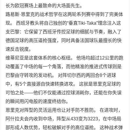
长为欧冠赛场上最致命的大场面先生。
路易斯·恩里克的战术哲学在这两轮系列赛中得到了完美体
现。 西班牙教头将自己独创的“垂直Tiki-Taka”理念注入这
支巴黎：它保留了西班牙传控足球的细腻与节奏，融入了
德国足球的高压逼抢强度，同时具备法国球队最擅长的快
速反击锐度。
维蒂尼亚是这套体系的核心枢纽。 他场均超过12公里的跑
动覆盖了中场的每一个角落，而他精准的推进式传球则是
巴黎由守转攻的发动机。 对阵切尔西的两回合8个进球
中，有5个直接源自快速转换进攻。 这就是恩里克足球的
可怕之处——他们不仅能通过控球消耗你，还能在你失误
的瞬间用闪电般的速度终结你。
恩里克对阵型的灵活运用也让对手防不胜防。 在进攻时，
阿什拉夫会内收到中场，阵型从433变为3223，在中场局
部形成人数优势，轻松破解对手的高位逼抢。 这种战术弹