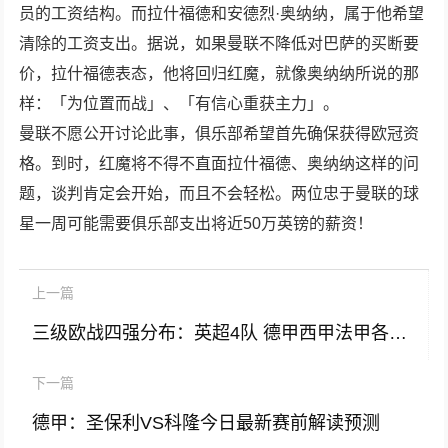
员的工资结构。而拉什福德和安德烈·奥纳纳，属于他希望
清除的工资支出。据说，如果曼联不降低对巴萨的买断要
价，拉什福德表态，他将回归红魔，就像奥纳纳所说的那
样：「为位置而战」、「有信心重获主力」。
曼联不愿公开讨论此事，俱乐部希望首先确保获得欧冠资
格。到时，红魔将不得不直面拉什福德、奥纳纳这样的问
题，谈判肯定会开始，而且不会轻松。两位忠于曼联的球
星一周可能需要俱乐部支出将近50万英镑的薪资！
上一篇
三级欧战四强分布：英超4队 德甲西甲法甲各2队 意甲全军覆没
下一篇
德甲：圣保利VS科隆今日最新赛前解读预测