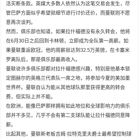
活买断条款。英媒大多数人依然认为这笔交易会发生，尽
管巴萨方面似乎希望就细节进行讨价还价，而曼联则不愿
意再次谈判。
然而，俱乐部也知道，如果拉什福德没有永久转会，他将
在6月30日之后回到卡林顿，立即成为全队第一高薪。如
果曼联重返欧冠，他的周薪就达到32.5万英镑，在卡塞米
罗离队后，那是俱乐部最高收入。
曼联说许多俱乐部都对拉什福德感兴趣，特别是他基本锁
定图赫尔的英格兰代表队一席之地，将参加今夏的美加墨
世界杯。曼联自认为能从其他球队那里获得更高的转会
费，但实际上并不能。
在欧洲，能像巴萨那样拥有如此地位和全球影响力的俱乐
部并不多见，几乎不会有第二支球队能让拉什福德同意降
薪。
比起其他，曼联新老板吉姆·拉特克里夫爵士最希望控制球