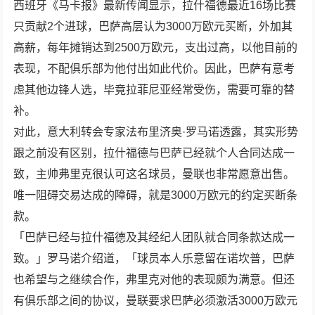
西班牙《马卡报》最新传闻显示，拉什福德最近16场比赛
只贡献2个进球，巴萨高层认为3000万欧元买断，外加其
高薪，每年摊销达到2500万欧元，支出过高，以他目前的
表现，不配俱乐部为他付出如此代价。因此，巴萨有意考
虑其他边锋人选，毕竟拉菲尼亚经常受伤，需要可靠的替
补。
对此，意大利转会专家法布里济奥·罗马诺透露，其实形势
跟之前没有区别，拉什福德与巴萨已经就个人合同达成一
致，主帅弗里克很认可这名球员，曼联也非常愿意出售。
唯一阻碍交易达成的障碍，就是3000万欧元的约定买断条
款。
「巴萨已经与拉什福德及其经纪人团队就合同条款达成一
致。」罗马诺介绍道，「球员本人乐意留在诺坎普，巴萨
也希望与之继续合作，弗里克对他的表现颇为满意。但还
有俱乐部之间的协议，曼联要求巴萨必须激活3000万欧元